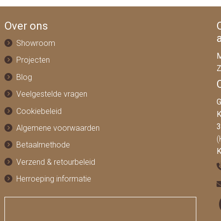
Over ons
Showroom
M
Projecten
Z
Blog
Veelgestelde vragen
G
Cookiebeleid
K
3
Algemene voorwaarden
(
Betaalmethode
K
Verzend & retourbeleid
Herroeping informatie