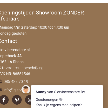
Openingstijden Showroom ZONDER
afspraak
aandag t/m zaterdag: 10:00 tot 17:00 uur
ondag gesloten
Contact
ietvloerenstore.nl
operhoek 4A
162 LA Rhoon
Klik voor routebeschrijving)
VK NR: 86581546
085 487 70 19
info@gietvloerenstore.nl