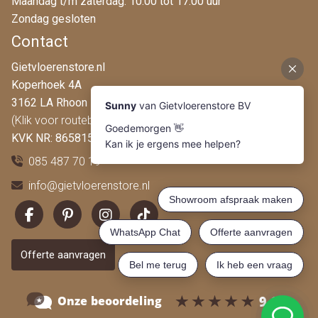
Maandag t/m zaterdag: 10:00 tot 17:00 uur
Zondag gesloten
Contact
Gietvloerenstore.nl
Koperhoek 4A
3162 LA Rhoon
(Klik voor routebeschrijving)
KVK NR: 86581546
085 487 70 19
info@gietvloerenstore.nl
Offerte aanvragen