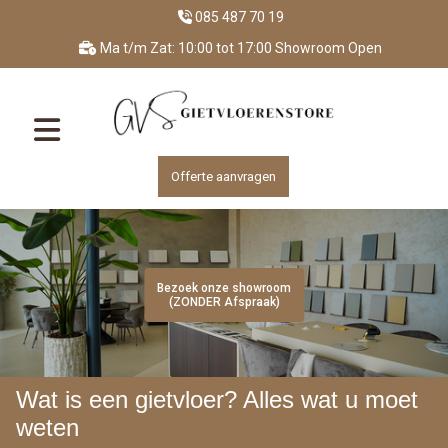
085 487 70 19
Ma t/m Zat: 10:00 tot 17:00 Showroom Open
Offerte aanvragen
Bezoek onze showroom
Bezoek onze showroom
Bezoek onze showroom
Bezoek onze showroom
Bezoek onze showroom
(ZONDER Afspraak)
(ZONDER Afspraak)
(ZONDER Afspraak)
(ZONDER Afspraak)
(ZONDER Afspraak)
Wat is een gietvloer? Alles wat u moet
weten