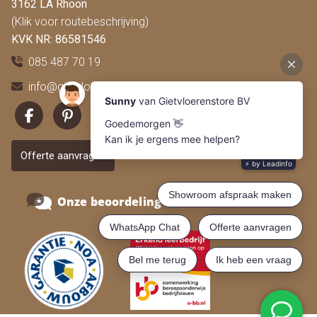
3162 LA Rhoon
(Klik voor routebeschrijving)
KVK NR: 86581546
085 487 70 19
info@gietvloerenstore.nl
Offerte aanvragen