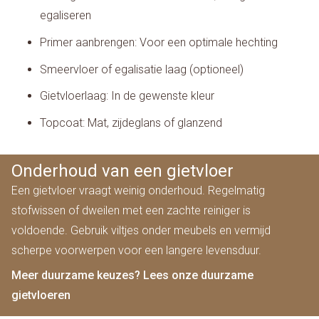
egaliseren
Primer aanbrengen: Voor een optimale hechting
Smeervloer of egalisatie laag (optioneel)
Gietvloerlaag: In de gewenste kleur
Topcoat: Mat, zijdeglans of glanzend
Onderhoud van een gietvloer
Een gietvloer vraagt weinig onderhoud. Regelmatig
stofwissen of dweilen met een zachte reiniger is
voldoende. Gebruik viltjes onder meubels en vermijd
scherpe voorwerpen voor een langere levensduur.
Meer duurzame keuzes? Lees onze duurzame
gietvloeren