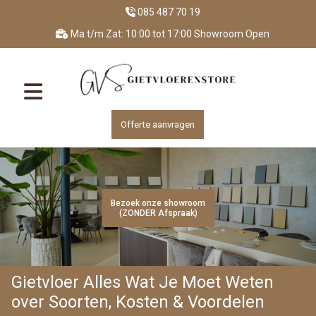
085 487 70 19
Ma t/m Zat: 10:00 tot 17:00 Showroom Open
Offerte aanvragen
Bezoek onze showroom
Bezoek onze showroom
Bezoek onze showroom
Bezoek onze showroom
Bezoek onze showroom
(ZONDER Afspraak)
(ZONDER Afspraak)
(ZONDER Afspraak)
(ZONDER Afspraak)
(ZONDER Afspraak)
Gietvloer Alles Wat Je Moet Weten
over Soorten, Kosten & Voordelen