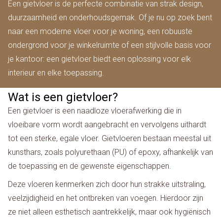
Een gietvloer is de perfecte combinatie van strak design,
duurzaamheid en onderhoudsgemak. Of je nu op zoek bent
naar een moderne vloer voor je woning, een robuuste
ondergrond voor je winkelruimte of een stijlvolle basis voor
je kantoor: een gietvloer biedt een oplossing voor elk
interieur en elke toepassing.
Wat is een gietvloer?
Een gietvloer is een naadloze vloerafwerking die in
vloeibare vorm wordt aangebracht en vervolgens uithardt
tot een sterke, egale vloer. Gietvloeren bestaan meestal uit
kunsthars, zoals polyurethaan (PU) of epoxy, afhankelijk van
de toepassing en de gewenste eigenschappen.
Deze vloeren kenmerken zich door hun strakke uitstraling,
veelzijdigheid en het ontbreken van voegen. Hierdoor zijn
ze niet alleen esthetisch aantrekkelijk, maar ook hygiënisch