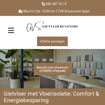
085 487 70 19
Ma t/m Zat: 10:00 tot 17:00 Showroom Open
Offerte aanvragen
Bezoek onze showroom
Bezoek onze showroom
Bezoek onze showroom
Bezoek onze showroom
Bezoek onze showroom
(ZONDER Afspraak)
(ZONDER Afspraak)
(ZONDER Afspraak)
(ZONDER Afspraak)
(ZONDER Afspraak)
Gietvloer met Vloerisolatie: Comfort &
Energiebesparing