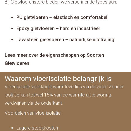
Bij Gietvloerenstore bieden we verschillende types aan:
PU gietvloeren – elastisch en comfortabel
Epoxy gietvloeren – hard en industrieel
Lavasteen gietvloeren – natuurlijke uitstraling
Lees meer over de eigenschappen op Soorten
Gietvloeren
Waarom vloerisolatie belangrijk is
Vloerisolatie voorkomt warmteverlies via de vloer. Zonder
isolatie kan tot wel 15% van de warmte uit je woning
verdwijnen via de onderkant.
Voordelen van vloerisolatie:
Lagere stookkosten