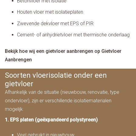
Betonvloer met isolatie
Houten vloer met isolatieplaten
Zwevende dekvloer met EPS of PIR
Cement- of anhydrietvloer met thermische onderlaag
Bekijk hoe wij een gietvloer aanbrengen op Gietvloer
Aanbrengen
Soorten vloerisolatie onder een
gietvloer
Afhankelijk van de situatie (nieuwbouw, renovatie, type
ondervloer), zijn er verschillende isolatiematerialen
mogelijk:
1. EPS platen (geëxpandeerd polystyreen)
Veel gebruikt in nieuwbouw