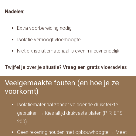
Nadelen:
Extra voorbereiding nodig
Isolatie verhoogt vloerhoogte
Niet elk isolatiemateriaal is even milieuvriendelijk
Twijfel je over je situatie? Vraag een gratis vloeradvies
Veelgemaakte fouten (en hoe je ze
voorkomt)
Isolatiemateriaal zonder voldoende druksterkte
gebruiken → Kies altijd drukvaste platen (PIR, EPS-
200)
Geen rekening houden met opbouwhoogte → Meet