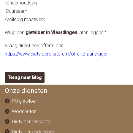
-Onderhoudsvrij
-Duurzaam
-Volledig maatwerk
Wil je een
gietvloer in Vlaardingen
laten leggen?
Vraag direct een offerte aan:
https://www.gietvloerenstore.nl/offerte-aanvragen
Terug naar Blog
Onze diensten
PU gietvloer
Woonbeton
Gietvloer renovatie
Gietvloer ondervloer