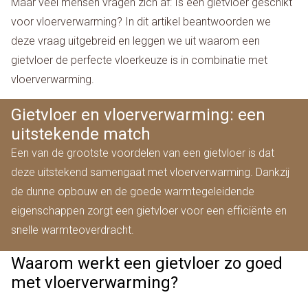
Maar veel mensen vragen zich af: Is een gietvloer geschikt
voor vloerverwarming? In dit artikel beantwoorden we
deze vraag uitgebreid en leggen we uit waarom een
gietvloer de perfecte vloerkeuze is in combinatie met
vloerverwarming.
Gietvloer en vloerverwarming: een
uitstekende match
Een van de grootste voordelen van een gietvloer is dat
deze uitstekend samengaat met vloerverwarming. Dankzij
de dunne opbouw en de goede warmtegeleidende
eigenschappen zorgt een gietvloer voor een efficiënte en
snelle warmteoverdracht.
Waarom werkt een gietvloer zo goed
met vloerverwarming?