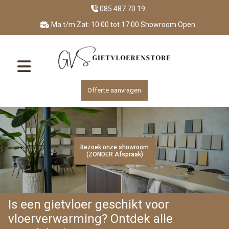
085 487 70 19
Ma t/m Zat: 10:00 tot 17:00 Showroom Open
Offerte aanvragen
Bezoek onze showroom
Bezoek onze showroom
Bezoek onze showroom
Bezoek onze showroom
Bezoek onze showroom
(ZONDER Afspraak)
(ZONDER Afspraak)
(ZONDER Afspraak)
(ZONDER Afspraak)
(ZONDER Afspraak)
Is een gietvloer geschikt voor
vloerverwarming? Ontdek alle