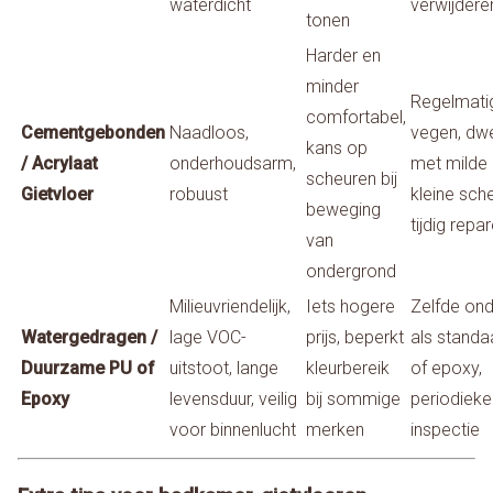
waterdicht
verwijdere
tonen
Harder en
minder
Regelmati
comfortabel,
Cementgebonden
Naadloos,
vegen, dwe
kans op
/ Acrylaat
onderhoudsarm,
met milde r
scheuren bij
Gietvloer
robuust
kleine sche
beweging
tijdig repa
van
ondergrond
Milieuvriendelijk,
Iets hogere
Zelfde on
Watergedragen /
lage VOC-
prijs, beperkt
als standa
Duurzame PU of
uitstoot, lange
kleurbereik
of epoxy,
Epoxy
levensduur, veilig
bij sommige
periodieke
voor binnenlucht
merken
inspectie