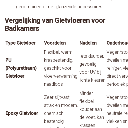
gecombineerd met glanzende accessoires
Vergelijking van Gietvloeren voor
Badkamers
Type Gietvloer
Voordelen
Nadelen
Onderhou
Flexibel, warm,
Vegen/stof
Iets duurder,
PU
krasbestendig,
dweilen me
gevoelig
(Polyurethaan)
geschikt voor
reiniger, v
voor UV bij
Gietvloer
vloerverwarming,
direct verw
lichte kleuren
naadloos
periodiek 
Minder
Zeer slijtvast,
Vegen/stof
flexibel,
strak en modern,
dweilen m
kouder aan
Epoxy Gietvloer
chemisch
neutrale re
de voet, kan
bestendig,
vlekken sn
krassen