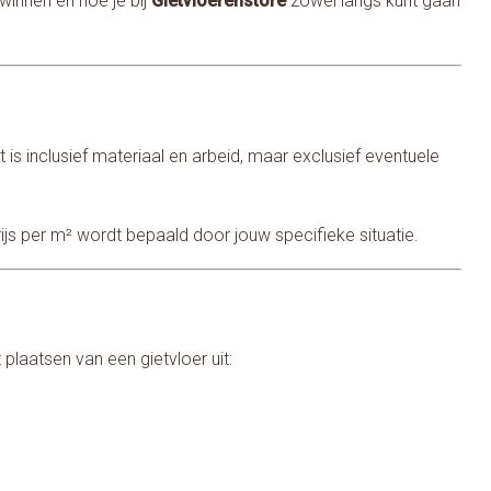
 winnen en hoe je bij
Gietvloerenstore
zowel langs kunt gaan
it is inclusief materiaal en arbeid, maar exclusief eventuele
prijs per m² wordt bepaald door jouw specifieke situatie.
plaatsen van een gietvloer uit: