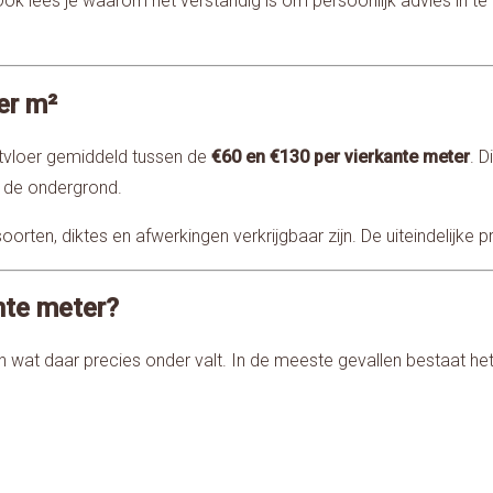
 Ook lees je waarom het verstandig is om persoonlijk advies in te
er m²
etvloer gemiddeld tussen de
€60 en €130 per vierkante meter
. D
n de ondergrond.
oorten, diktes en afwerkingen verkrijgbaar zijn. De uiteindelijke 
ante meter?
en wat daar precies onder valt. In de meeste gevallen bestaat het 