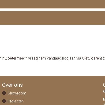
tvloer in Zoetermeer? Vraag hem vandaag nog aan via Gietvloerens
Over ons
Showroom
M
Projecten