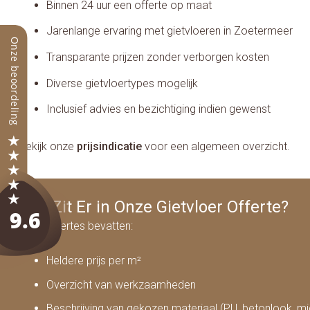
Binnen 24 uur een offerte op maat
Jarenlange ervaring met gietvloeren in Zoetermeer
Transparante prijzen zonder verborgen kosten
Diverse gietvloertypes mogelijk
Inclusief advies en bezichtiging indien gewenst
Bekijk onze
prijsindicatie
voor een algemeen overzicht.
Wat Zit Er in Onze Gietvloer Offerte?
Onze offertes bevatten:
Heldere prijs per m²
Overzicht van werkzaamheden
Beschrijving van gekozen materiaal (PU, betonlook, mi