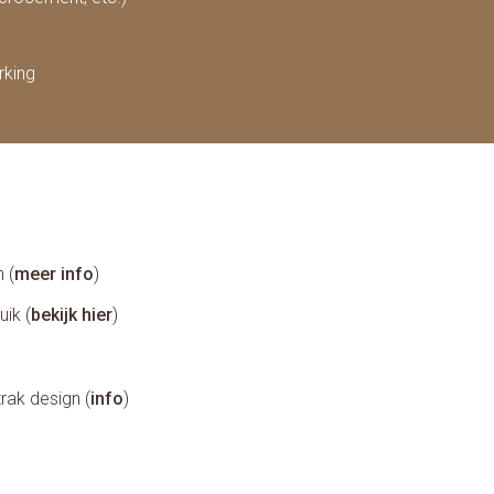
rking
 (
meer info
)
uik (
bekijk hier
)
rak design (
info
)