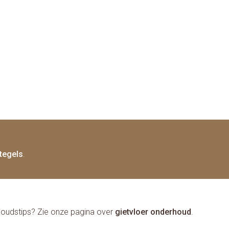
 tegels
.
houdstips? Zie onze pagina over
gietvloer onderhoud
.