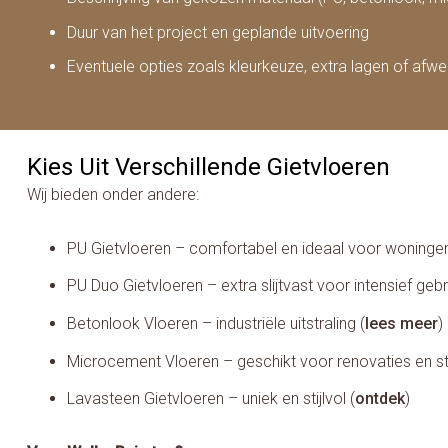
Duur van het project en geplande uitvoering
Eventuele opties zoals kleurkeuze, extra lagen of afwe
Kies Uit Verschillende Gietvloeren
Wij bieden onder andere:
PU Gietvloeren – comfortabel en ideaal voor woningen
PU Duo Gietvloeren – extra slijtvast voor intensief gebr
Betonlook Vloeren – industriële uitstraling (
lees meer
)
Microcement Vloeren – geschikt voor renovaties en st
Lavasteen Gietvloeren – uniek en stijlvol (
ontdek
)