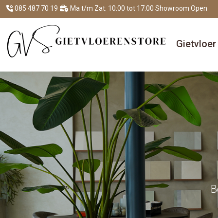
085 487 70 19
Ma t/m Zat: 10:00 tot 17:00 Showroom Open
Gietvloe
B
B
B
B
B