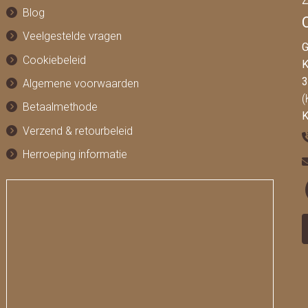
Z
Blog
Veelgestelde vragen
G
Cookiebeleid
K
3
Algemene voorwaarden
(
Betaalmethode
K
Verzend & retourbeleid
Herroeping informatie