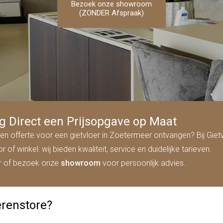
Bezoek onze showroom
Bezoek onze showroom
Bezoek onze showroom
Bezoek onze showroom
Bezoek onze showroom
(ZONDER Afspraak)
(ZONDER Afspraak)
(ZONDER Afspraak)
(ZONDER Afspraak)
(ZONDER Afspraak)
g Direct een Prijsopgave op Maat
en offerte voor een gietvloer in Zoetermeer ontvangen? Bij Gietv
f winkel: wij bieden kwaliteit, service en duidelijke tarieven.
er of bezoek onze
showroom
voor persoonlijk advies.
erenstore?