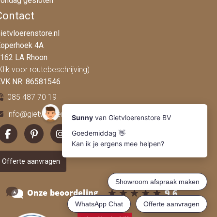
ondag gesloten
Contact
ietvloerenstore.nl
operhoek 4A
162 LA Rhoon
Klik voor routebeschrijving)
VK NR: 86581546
085 487 70 19
info@gietvloerenstore.nl
Offerte aanvragen