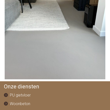
Onze diensten
PU gietvloer
Woonbeton