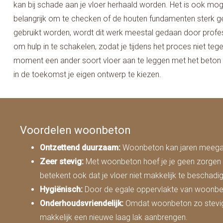
kan bij schade aan je vloer herhaald worden. Het is ook mog
belangrijk om te checken of de houten fundamenten sterk ge
gebruikt worden, wordt dit werk meestal gedaan door professio
om hulp in te schakelen, zodat je tijdens het proces niet t
moment een ander soort vloer aan te leggen met het beton al
in de toekomst je eigen ontwerp te kiezen.
Voordelen woonbeton
Ontzettend duurzaam:
Woonbeton kan jaren meegaan
Zeer stevig:
Met woonbeton hoef je je geen zorgen te
betekent ook dat je vloer niet makkelijk te beschadige
Hygiënisch:
Door de egale oppervlakte van woonbeton
Onderhoudsvriendelijk:
Omdat woonbeton zo stevig en
makkelijk een nieuwe laag lak aanbrengen.