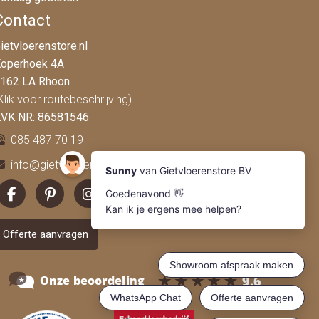
Contact
ietvloerenstore.nl
operhoek 4A
162 LA Rhoon
Klik voor routebeschrijving)
VK NR: 86581546
085 487 70 19
info@gietvloerenstore.nl
Offerte aanvragen