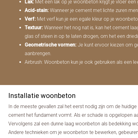
Lak:
Met een lak op je woonbeton krijgt je vloer een
Acid-stain:
Wanneer je cement met lichte zuren mengt, 
Verf:
Met verf kun je een egale kleur op je woonbeton
Textuur:
Wanneer het nog nat is, kan het cement laa
glas of steen in op te laten drogen, om het een drie
Geometrische vormen:
Je kunt ervoor kiezen om ge
aanbrengen.
Airbrush: Woonbeton kun je ook gebruiken als een le
Installatie woonbeton
In de meeste gevallen zal het eerst nodig zijn om de huidige
cement het fundament vormt. Als er schade is opgelopen aa
Vervolgens zal een dunne laag woonbeton als bedekking worden
Andere technieken om je woonbeton te bewerken, gebeuren 