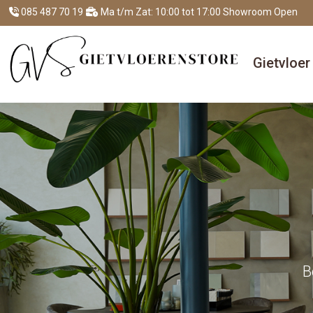
085 487 70 19
Ma t/m Zat: 10:00 tot 17:00 Showroom Open
Gietvloe
B
B
B
B
B