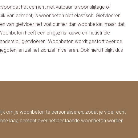
or dat het cement niet vatbaar is voor slijtage of
uik van cement, is woonbeton niet elastisch. Gietvloeren
ialen van gietvloer net wat dunner dan woonbeton, maar dat
 Woonbeton heeft een enigszins rauwe en industriële
iets anders bij gietvloeren. Woonbeton wordt gestort over de
oten, en zal het zichzelf nivelleren. Ook hieruit blijkt dus
ijk om je woonbeton te personaliseren, zodat je vloer echt
n dunne laag cement over het bestaande woonbeton worden