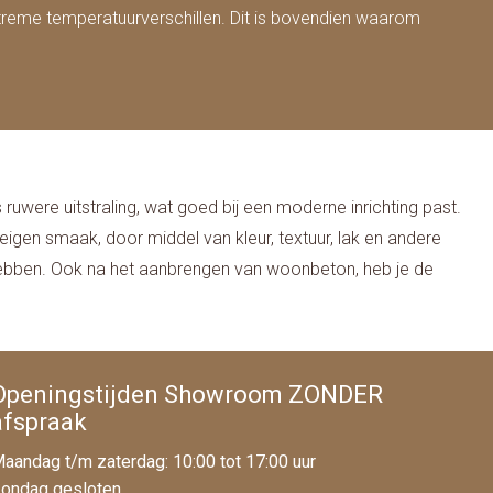
treme temperatuurverschillen. Dit is bovendien waarom
 ruwere uitstraling, wat goed bij een moderne inrichting past.
igen smaak, door middel van kleur, textuur, lak en andere
hebben. Ook na het aanbrengen van woonbeton, heb je de
Openingstijden Showroom ZONDER
afspraak
aandag t/m zaterdag: 10:00 tot 17:00 uur
ondag gesloten