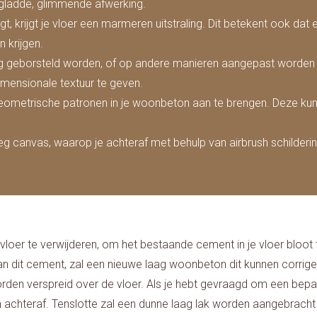
 gladde, glimmende afwerking.
krijgt je vloer een marmeren uitstraling. Dit betekent ook dat elk
 krijgen.
g geborsteld worden, of op andere manieren aangepast worden q
dimensionale textuur te geven.
ometrische patronen in je woonbeton aan te brengen. Deze kun je
eg canvas, waarop je achteraf met behulp van airbrush schilder
 vloer te verwijderen, om het bestaande cement in je vloer bloot 
n dit cement, zal een nieuwe laag woonbeton dit kunnen corrig
 verspreid over de vloer. Als je hebt gevraagd om een bepaalde k
achteraf. Tenslotte zal een dunne laag lak worden aangebracht