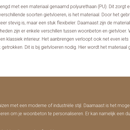
gd met een materiaal genaamd polyurethaan (PU). Dit zorgt ervo
schillende soorten gietvloeren, is het materiaal. Door het gebr
er stevig is, maar een stuk flexibeler. Daarnaast zijn de mater
heden zijn er enkele verschillen tussen woonbeton en gietvloer.
t bij een klassiek interieur. Het aanbrengen verloopt ook net even 
trokken. Dit is bij gietvloeren nodig. Hier wordt het materiaal geg
en met een moderne of industriële stijl. Daarnaast is het mogel
manieren om je woonbeton te personaliseren. Er kan namelijk ee