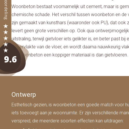
Woonbeton bestaat voornamelijk uit cement, maar is gemen
chemische schade. Het verschil tussen woonbeton en de ver
zijn gemaakt van kunsthars (waaronder ook PU), dat ook ze
levert geen grote verschillen op. Ook qua ontwerpmogelijk
uitstraling, terwijl gietvloer iets gelikter is, en beter pas
oppervlakte van de vloer, en wordt daarna nauwkeurig vlak ge
dat woonbeton een koppiger materiaal is dan gietvloeren.
Ontwerp
Esthetisch gezien, is woonbeton een goede match voor huiz
iets toevoegt aan je woonruimte. Er zijn verschillende 
verspreid, die meerdere soorten effecten kan uitdragen: