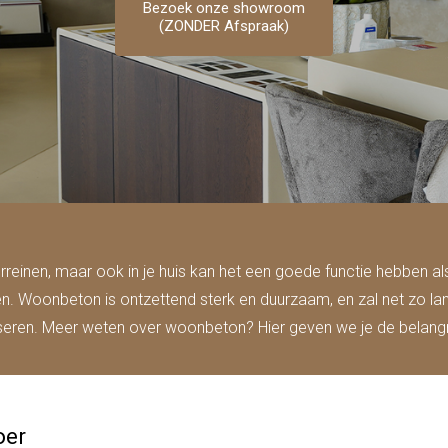
Bezoek onze showroom
Bezoek onze showroom
Bezoek onze showroom
Bezoek onze showroom
Bezoek onze showroom
(ZONDER Afspraak)
(ZONDER Afspraak)
(ZONDER Afspraak)
(ZONDER Afspraak)
(ZONDER Afspraak)
erreinen, maar ook in je huis kan het een goede functie hebben al
. Woonbeton is ontzettend sterk en duurzaam, en zal net zo lang
seren. Meer weten over woonbeton? Hier geven we je de belangri
oer