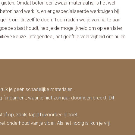
 gieten. Omdat beton een zwaar materiaal is, is het wel
ton hard werk is, en er gespecialiseerde werktuigen bij
gelijk om dit zelf te doen. Toch raden we je van harte aan
goede staat houdt, heb je de mogelijkheid om op een later
eve keuze. Integendeel, het geeft je veel vrijheid om nu en
ik je geen schadelijke materialen.
ig fundament, waar je niet zomaar doorheen breekt. Dit
f op, zoals tapijt bijvoorbeeld doet.
onderhoud van je vloer. Als het nodig is, kun je vrij