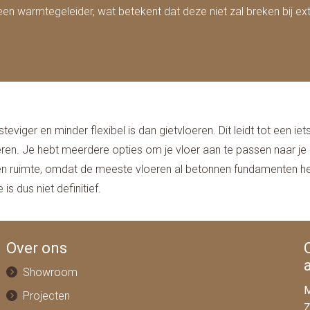
n warmtegeleider, wat betekent dat deze niet zal breken bij ex
ger en minder flexibel is dan gietvloeren. Dit leidt tot een iets
en. Je hebt meerdere opties om je vloer aan te passen naar je e
een ruimte, omdat de meeste vloeren al betonnen fundamenten 
s dus niet definitief.
Over ons
Showroom
M
Projecten
Z