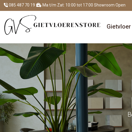
085 487 70 19
Ma t/m Zat: 10:00 tot 17:00 Showroom Open
Gietvloe
B
B
B
B
B