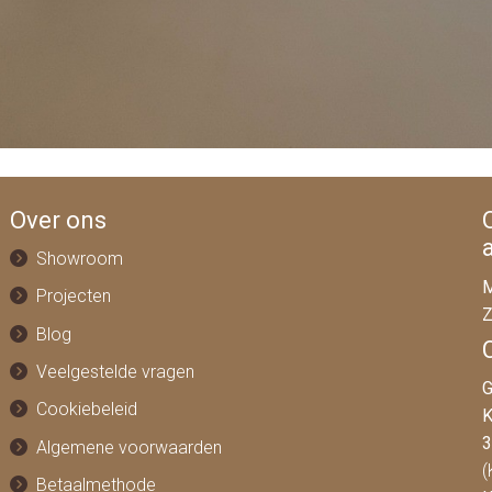
Over ons
Showroom
M
Projecten
Z
Blog
Veelgestelde vragen
G
Cookiebeleid
K
3
Algemene voorwaarden
(
Betaalmethode