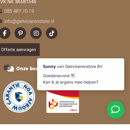
VK NR: 86581546
085 487 70 19
info@gietvloerenstore.nl
Offerte aanvragen