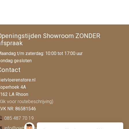
Openingstijden Showroom ZONDER
afspraak
aandag t/m zaterdag: 10:00 tot 17:00 uur
ondag gesloten
Contact
ietvloerenstore.nl
operhoek 4A
162 LA Rhoon
Klik voor routebeschrijving)
VK NR: 86581546
085 487 70 19
info@gietvloerenstore.nl