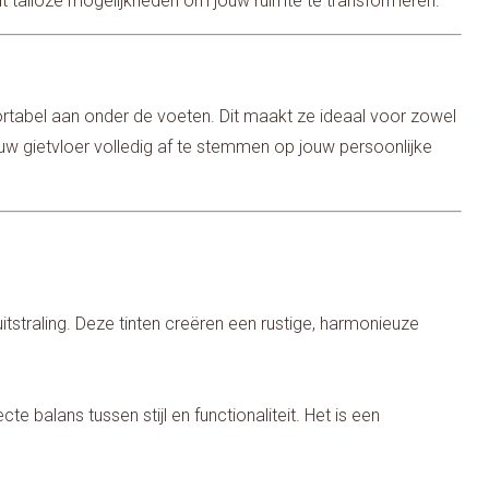
iedt talloze mogelijkheden om jouw ruimte te transformeren.
mfortabel aan onder de voeten. Dit maakt ze ideaal voor zowel
uw gietvloer volledig af te stemmen op jouw persoonlijke
 uitstraling. Deze tinten creëren een rustige, harmonieuze
ecte balans tussen stijl en functionaliteit. Het is een