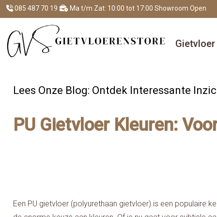
085 487 70 19
Ma t/m Zat: 10:00 tot 17:00 Showroom Open
Gietvloe
Lees Onze Blog: Ontdek Interessante Inzic
PU Gietvloer Kleuren: Voor 
Een PU gietvloer (polyurethaan gietvloer) is een populaire 