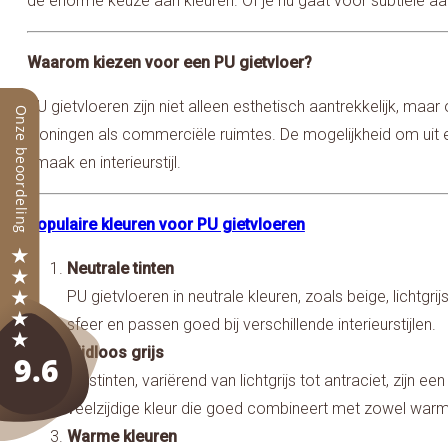
de enorme keuze aan kleuren. Of je nu gaat voor subtiele aar
Waarom kiezen voor een PU gietvloer?
PU gietvloeren zijn niet alleen esthetisch aantrekkelijk, ma
woningen als commerciële ruimtes. De mogelijkheid om uit e
smaak en interieurstijl.
Populaire kleuren voor PU gietvloeren
Neutrale tinten
PU gietvloeren in neutrale kleuren, zoals beige, lichtgr
sfeer en passen goed bij verschillende interieurstijlen.
Tijdloos grijs
Grijstinten, variërend van lichtgrijs tot antraciet, zijn e
veelzijdige kleur die goed combineert met zowel warm
Warme kleuren