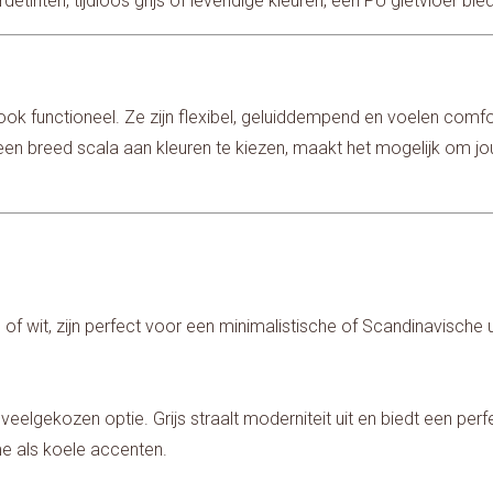
detinten, tijdloos grijs of levendige kleuren, een PU gietvloer b
ar ook functioneel. Ze zijn flexibel, geluiddempend en voelen co
en breed scala aan kleuren te kiezen, maakt het mogelijk om jo
ijs of wit, zijn perfect voor een minimalistische of Scandinavische
en veelgekozen optie. Grijs straalt moderniteit uit en biedt een perf
e als koele accenten.