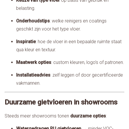
Keuze van type vloer
op basis van gebruik en
belasting.
Onderhoudstips
: welke reinigers en coatings
geschikt zijn voor het type vloer.
Inspiratie
: hoe de vloer in een bepaalde ruimte staat
qua kleur en textuur.
Maatwerk opties
: custom kleuren, logo’s of patronen.
Installatieadvies
: zelf leggen of door gecertificeerde
vakmannen.
Duurzame gietvloeren in showrooms
Steeds meer showrooms tonen
duurzame opties
:
Watergedragen PU gietvloeren
→ minder VOC-