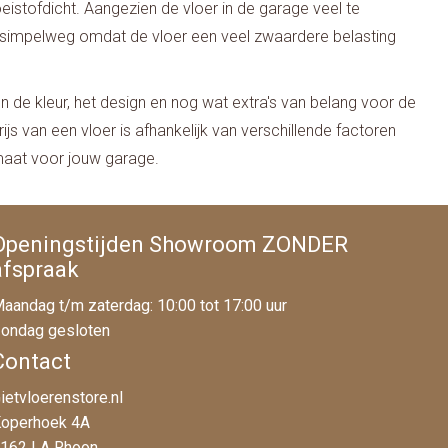
eistofdicht. Aangezien de vloer in de garage veel te
e, simpelweg omdat de vloer een veel zwaardere belasting
en de kleur, het design en nog wat extra's van belang voor de
js van een vloer is afhankelijk van verschillende factoren
 maat voor jouw garage.
Openingstijden Showroom ZONDER
afspraak
aandag t/m zaterdag: 10:00 tot 17:00 uur
ondag gesloten
Contact
ietvloerenstore.nl
operhoek 4A
162 LA Rhoon