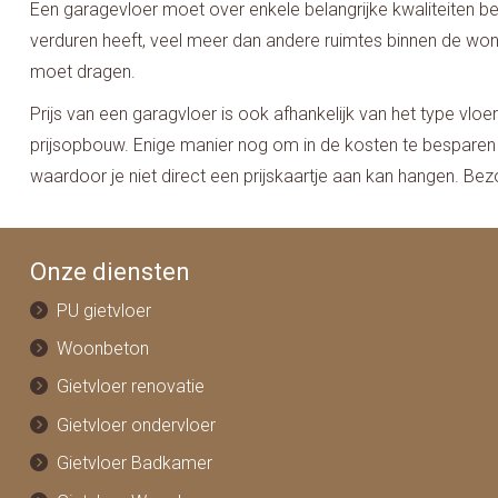
Een garagevloer moet over enkele belangrijke kwaliteiten bes
verduren heeft, veel meer dan andere ruimtes binnen de won
moet dragen.
Prijs van een garagvloer is ook afhankelijk van het type vloe
prijsopbouw. Enige manier nog om in de kosten te besparen is
waardoor je niet direct een prijskaartje aan kan hangen. 
Onze diensten
PU gietvloer
Woonbeton
Gietvloer renovatie
Gietvloer ondervloer
Gietvloer Badkamer