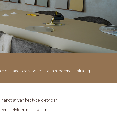
ale en naadloze vloer met een moderne uitstraling.
 hangt af van het type gietvloer.
en gietvloer in hun woning.