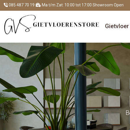
085 487 70 19
Ma t/m Zat: 10:00 tot 17:00 Showroom Open
Gietvloe
B
B
B
B
B