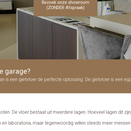
Bezoek onze showroom
Bezoek onze showroom
Bezoek onze showroom
Bezoek onze showroom
Bezoek onze showroom
(ZONDER Afspraak)
(ZONDER Afspraak)
(ZONDER Afspraak)
(ZONDER Afspraak)
(ZONDER Afspraak)
de garage?
 is een gietvloer de perfecte oplossing. De gietvloer is een eg
en. De vloer bestaat uit meerdere lagen. Hoeveel lagen dit zijn,
n en laboratoria, maar tegenwoordig willen steeds meer mensen e