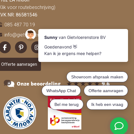
Klik voor routebeschrijving)
VK NR: 86581546
085 487 70 19
info@gietvloerenstore.nl
Offerte aanvragen