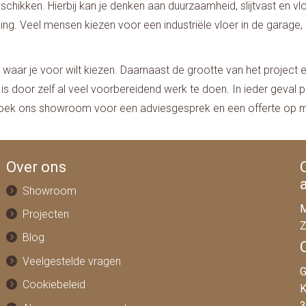
chikken. Hierbij kan je denken aan duurzaamheid, slijtvast en vlo
ing. Veel mensen kiezen voor een industriële vloer in de garag
r waar je voor wilt kiezen. Daarnaast de grootte van het project 
 door zelf al veel voorbereidend werk te doen. In ieder geval pri
Bezoek ons showroom voor een adviesgesprek en een offerte op
Over ons
Showroom
M
Projecten
Z
Blog
Veelgestelde vragen
G
Cookiebeleid
K
3