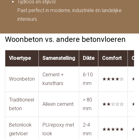
Tijdloos en stijlvol
Past perfect in moderne, industriële én landelijke
interieurs.
Woonbeton vs. andere betonvloeren
Vloertype
Samenstelling
Dikte
Comfort
On
Cement +
6-10
Woonbeton
★★★★☆
★
kunsthars
mm
Traditioneel
> 80
Alleen cement
★★☆☆☆
★
beton
mm
Betonlook
PU/epoxy met
2-4
★★★★★
★
gietvloer
look
mm