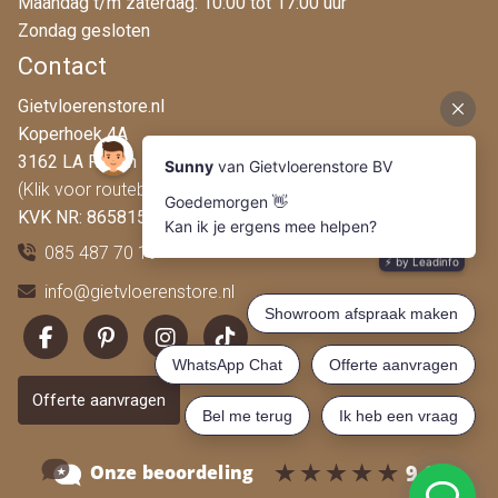
Maandag t/m zaterdag: 10:00 tot 17:00 uur
Zondag gesloten
Contact
Gietvloerenstore.nl
Koperhoek 4A
3162 LA Rhoon
(Klik voor routebeschrijving)
KVK NR: 86581546
085 487 70 19
info@gietvloerenstore.nl
Offerte aanvragen