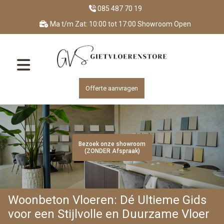
085 487 70 19
Ma t/m Zat: 10:00 tot 17:00 Showroom Open
Offerte aanvragen
Bezoek onze showroom
Bezoek onze showroom
Bezoek onze showroom
Bezoek onze showroom
Bezoek onze showroom
(ZONDER Afspraak)
(ZONDER Afspraak)
(ZONDER Afspraak)
(ZONDER Afspraak)
(ZONDER Afspraak)
Woonbeton Vloeren: Dé Ultieme Gids
voor een Stijlvolle en Duurzame Vloer